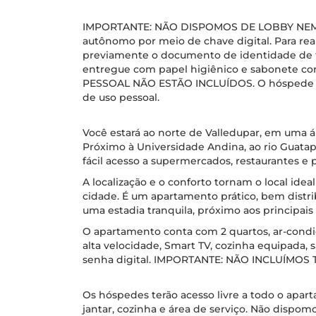
IMPORTANTE: NÃO DISPOMOS DE LOBBY NEM 
autônomo por meio de chave digital. Para real
previamente o documento de identidade de 
entregue com papel higiênico e sabonete co
PESSOAL NÃO ESTÃO INCLUÍDOS. O hóspede dev
de uso pessoal.
Você estará ao norte de Valledupar, em uma áre
Próximo à Universidade Andina, ao rio Guata
fácil acesso a supermercados, restaurantes e p
A localização e o conforto tornam o local ideal
cidade. É um apartamento prático, bem distr
uma estadia tranquila, próximo aos principais
O apartamento conta com 2 quartos, ar-condic
alta velocidade, Smart TV, cozinha equipada,
senha digital. IMPORTANTE: NÃO INCLUÍMOS
Os hóspedes terão acesso livre a todo o aparta
jantar, cozinha e área de serviço. Não dispo