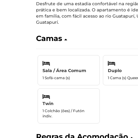
Desfrute de uma estadia confortável na regiã
prática e bem localizada. O apartamento é ide
em família, com fácil acesso ao rio Guatapur
Guatapurí.
Camas
Sala / Área Comum
Duplo
1 Sofá-cama (s)
1 Cama (s) Quee
Twin
1 Colchão (ões) / Futón
indiv.
Regras da Acomodação