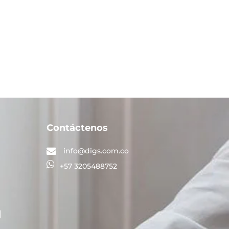
Contáctenos
info@digs.com.co
+57 3205488752