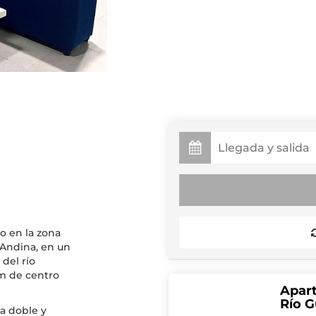
 en la zona
 Andina, en un
 del río
m de centro
Apart
Río G
a doble y