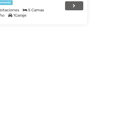
amento
bitaciones
5 Camas
ño
1Garaje