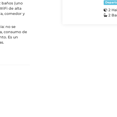
2 baños (uno
Depart
WiFi de alta
2 Ha
da, comedor y
2 Ba
ia: no se
lta, consumo de
nto. Es un
as.