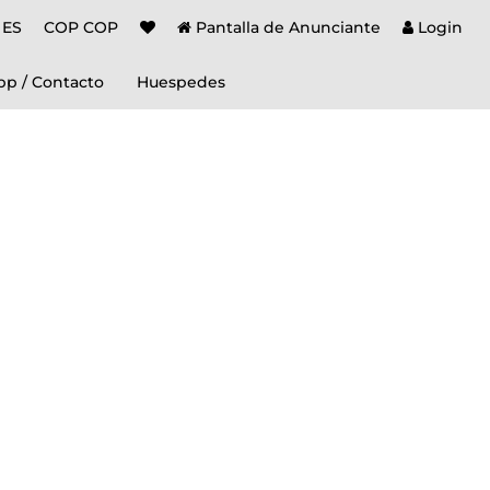
ES
COP COP
Pantalla de Anunciante
Login
p / Contacto
Huespedes