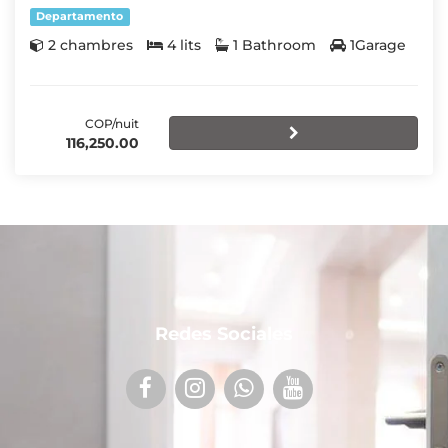
Departamento
2 chambres
4 lits
1 Bathroom
1Garage
COP/nuit
116,250.00
Redes Sociales