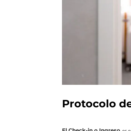
Protocolo d
El Check-in o Ingreso
, es