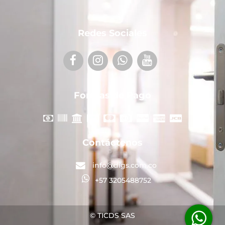
Redes Sociales
Formas de Pago
Contáctenos
info@digs.com.co
+57 3205488752
© TICDS SAS