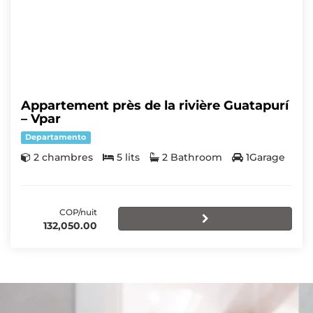
Appartement près de la rivière Guatapurí
– Vpar
Departamento
2 chambres
5 lits
2 Bathroom
1Garage
COP/nuit
132,050.00